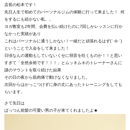
店長の松本です！
先日人生で初めてのパーソナルジムの体験に行って来ました！ 何
をするにも続かない私。。
ヨガ教室も2年間、会費を払い続けたのに7回しかレッスンに行か
なかった実績があり
これはパーソナルに通うしかない！一緒だと頑張れるはず(`·⊝·´)
ということで入会をして来ました！
日頃なんの運動もしていないくせに弱音を吐くものか！！と思い
すぎて「全然余裕です！！！」とムッキムキのトレーナーさんに
謎のマウントを取り続けた結果
その日の夜から筋肉痛で動けなくなりました。
次回からはかっこつけずに身の丈にあったトレーニングをしても
らいます。
さて先日は
ぱっつん前髪の可愛い男の子が来てくれましたよ★