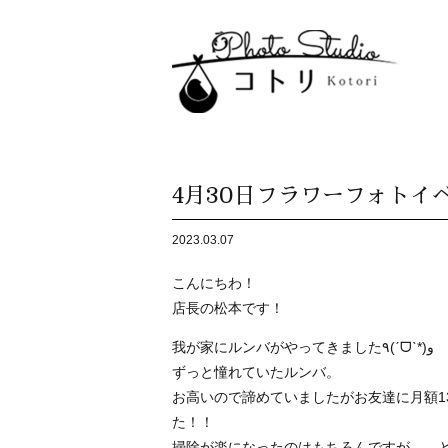
4月30日フラワーフォトイ
2023.03.07
こんにちわ！
店長の松本です！
我が家にルンバがやってきました٩(ˊᗜˋ*)و
ずっと憧れていたルンバ。
お高いので諦めていましたがお友達に月額1
た！！
掃除が楽になったのはもちろんですが。。