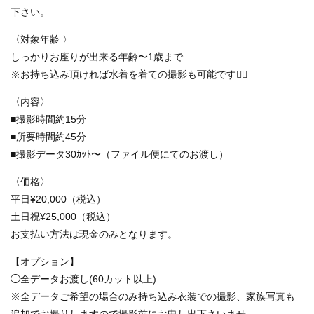
下さい。
〈対象年齢 〉
しっかりお座りが出来る年齢〜1歳まで
※お持ち込み頂ければ水着を着ての撮影も可能です💁‍♀️
〈内容〉
■撮影時間約15分
■所要時間約45分
■撮影データ30ｶｯﾄ〜（ファイル便にてのお渡し）
〈価格〉
平日¥20,000（税込）
土日祝¥25,000（税込）
お支払い方法は現金のみとなります。
【オプション】
◯全データお渡し(60カット以上)
※全データご希望の場合のみ持ち込み衣装での撮影、家族写真も
追加でお撮りしますので撮影前にお申し出下さいませ。