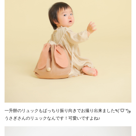
一升餅のリュックもばっちり振り向きでお撮り出来ました٩(ˊᗜˋ*)و
うさぎさんのリュックなんです！可愛いですよね♪